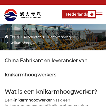
Nederlands
Thuis
Producten
Luchtwerkwagen
Knikarmhoogwerker
China Fabrikant en leverancier van
knikarmhoogwerkers
Wat is een knikarmhoogwerker?
Een
Knikarmhoogwerker
, vaak een
knikarmhoogwerker of knikarmhoogwerker