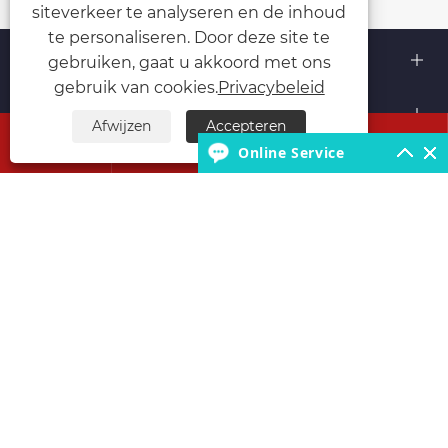
siteverkeer te analyseren en de inhoud
te personaliseren. Door deze site te
Over ons
gebruiken, gaat u akkoord met ons
gebruik van cookies.
Privacybeleid
Producten
Afwijzen
Accepteren




Online Service
Neem contact met ons op
VOLG ONS
Copyright © 2026 Hubei Runli Special Automobile Co.,
Ltd. Alle rechten voorbehouden.
Links
Sitemap
RSS
XML
Privacybeleid