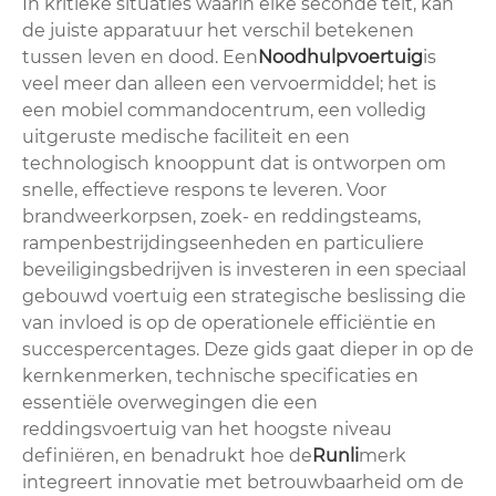
In kritieke situaties waarin elke seconde telt, kan
de juiste apparatuur het verschil betekenen
tussen leven en dood. Een
Noodhulpvoertuig
is
veel meer dan alleen een vervoermiddel; het is
een mobiel commandocentrum, een volledig
uitgeruste medische faciliteit en een
technologisch knooppunt dat is ontworpen om
snelle, effectieve respons te leveren. Voor
brandweerkorpsen, zoek- en reddingsteams,
rampenbestrijdingseenheden en particuliere
beveiligingsbedrijven is investeren in een speciaal
gebouwd voertuig een strategische beslissing die
van invloed is op de operationele efficiëntie en
succespercentages. Deze gids gaat dieper in op de
kernkenmerken, technische specificaties en
essentiële overwegingen die een
reddingsvoertuig van het hoogste niveau
definiëren, en benadrukt hoe de
Runli
merk
integreert innovatie met betrouwbaarheid om de