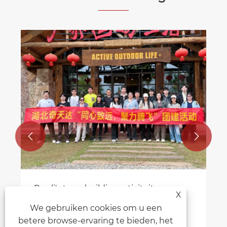
On
vu
Be


Runli's teambuildingactiviteiten
X
Bekijk meer >>
We gebruiken cookies om u een
betere browse-ervaring te bieden, het