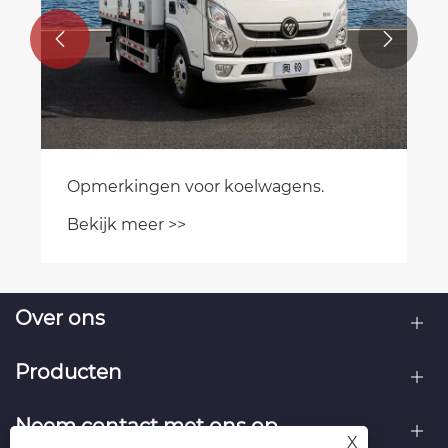


Opmerkingen voor koelwagens.
Bekijk meer >>
Over ons
Producten
Neem contact met ons op
X