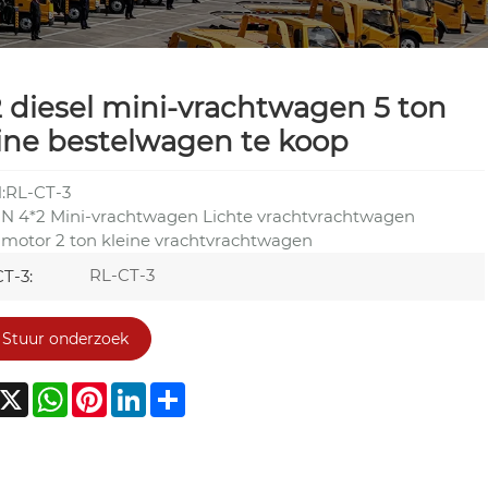
 diesel mini-vrachtwagen 5 ton
ine bestelwagen te koop
:RL-CT-3
 4*2 Mini-vrachtwagen Lichte vrachtvrachtwagen
lmotor 2 ton kleine vrachtvrachtwagen
RL-CT-3
T-3:
Stuur onderzoek
acebook
X
WhatsApp
Pinterest
LinkedIn
Share