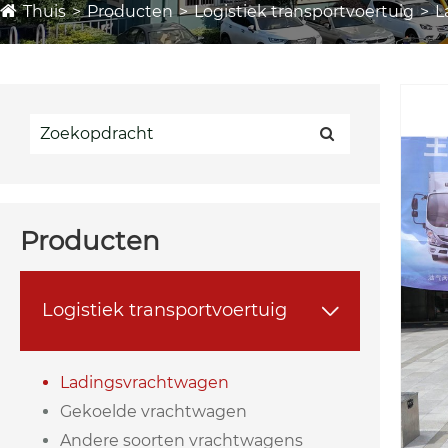
Thuis
Producten
Logistiek transportvoertuig
L
Producten
Logistiek transportvoertuig

Ladingsvrachtwagen
Gekoelde vrachtwagen
Andere soorten vrachtwagens