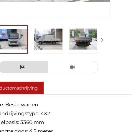
ductomschrijving
pe: Bestelwagen
Aandrijvingstype: 4X2
ielbasis: 3360 mm
Lengte doos: 4,2 meter