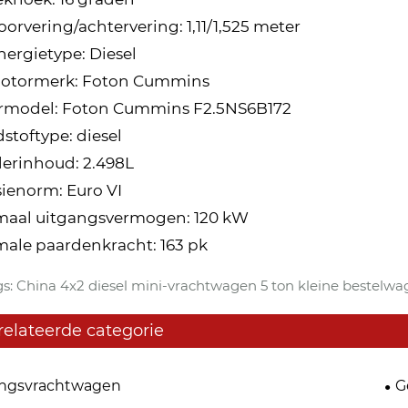
Voorvering/achtervering: 1,11/1,525 meter
Energietype: Diesel
Motormerk: Foton Cummins
rmodel: Foton Cummins F2.5NS6B172
stoftype: diesel
derinhoud: 2.498L
ienorm: Euro VI
maal uitgangsvermogen: 120 kW
ale paardenkracht: 163 pk
s: China 4x2 diesel mini-vrachtwagen 5 ton kleine bestelwag
relateerde categorie
ingsvrachtwagen
G