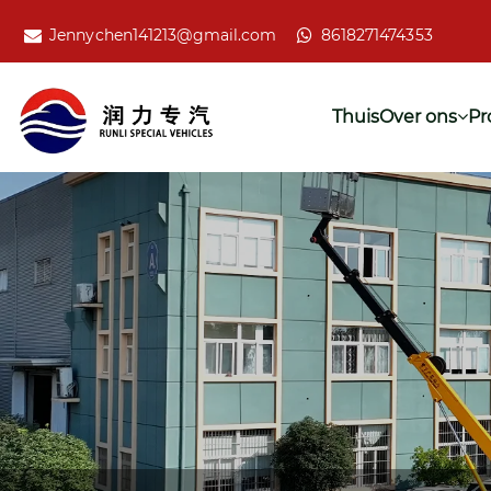
Jennychen141213@gmail.com
8618271474353
Thuis
Over ons
Pr