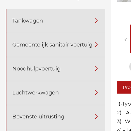
Tankwagen

Gemeentelijk sanitair voertuig

Noodhulpvoertuig

Pro
Luchtwerkwagen

1)-Ty
2) - 
Bovenste uitrusting

3)- W
4) - 