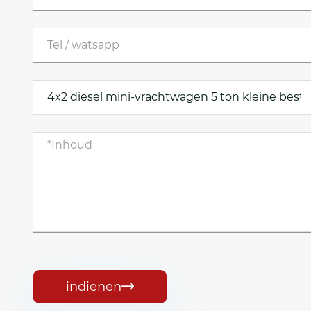
indienen
