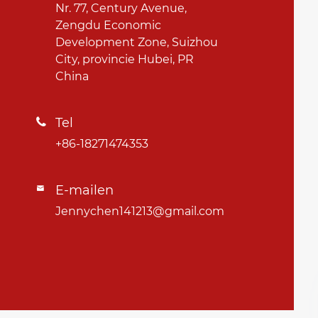
Nr. 77, Century Avenue,
Zengdu Economic
Development Zone, Suizhou
City, provincie Hubei, PR
China
Tel

+86-18271474353
E-mailen

Jennychen141213@gmail.com