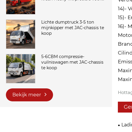
veeleisende werklocaties
14)- 
15)- 
Lichte dumptruck 3-5 ton
16)- 
mijnkipper met JAC-chassis te
koop
Moto
Brand
Cilin
5-6CBM compressie-
Emiss
vuilniswagen met JAC-chassis
te koop
Maxi
Maxim
Hottag
Bekijk meer
Ge
Lad