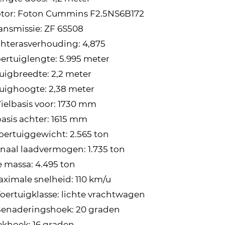
tor: Foton Cummins F2.5NS6B172
ransmissie: ZF 6S508
chterasverhouding: 4,875
oertuiglengte: 5.995 meter
uigbreedte: 2,2 meter
uighoogte: 2,38 meter
Wielbasis voor: 1730 mm
asis achter: 1615 mm
Voertuiggewicht: 2.565 ton
aal laadvermogen: 1.735 ton
e massa: 4.495 ton
Maximale snelheid: 110 km/u
 Voertuigklasse: lichte vrachtwagen
 Benaderingshoek: 20 graden
ekhoek: 16 graden