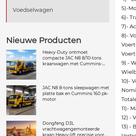
5)-Mo
Voedselwagen
6)- T
7)- A
8)- V
Nieuwe Producten
Voert
Heavy-Duty ontmoet
Voert
compacte JAC N8 8/10-tons
9) - 
kraanwagen met Cummins-
kracht
Wielb
10)- 
JAC N8 8-tons sleepwagen met
Nomin
platte bak en Cummins 160 pk-
Total
motor
11)- 
12) -
Dongfeng D3L
13) -
vrachtwagengemonteerde
kraan Heavy-lift precisie voor
Vertr