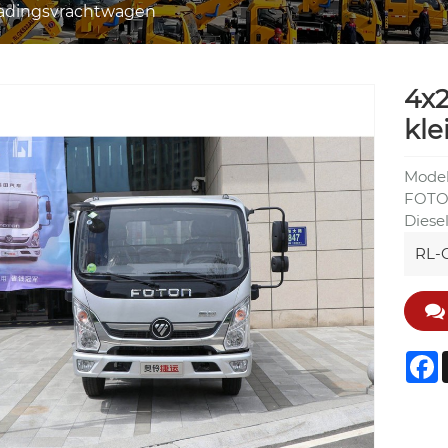
adingsvrachtwagen
4x2
kle
Model
FOTON
Diese
RL-C
F