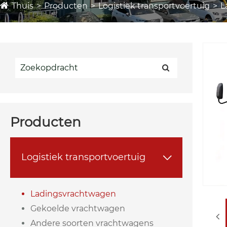
Thuis
Producten
Logistiek transportvoertuig
L
Producten
Logistiek transportvoertuig

Ladingsvrachtwagen
Gekoelde vrachtwagen
Andere soorten vrachtwagens