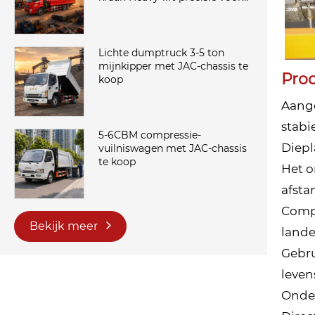
veeleisende werklocaties
Lichte dumptruck 3-5 ton
mijnkipper met JAC-chassis te
Pro
koop
Aange
stabi
5-6CBM compressie-
Diepl
vuilniswagen met JAC-chassis
te koop
Het o
afsta
Compa
Bekijk meer
lande
Gebru
leven
Onder