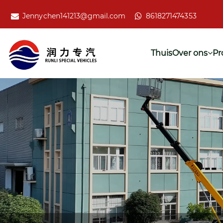
Jennychen141213@gmail.com
8618271474353
Thuis
Over ons
Pr