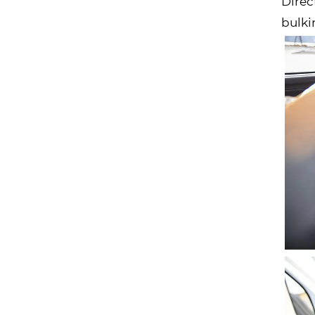
Direc
bulki