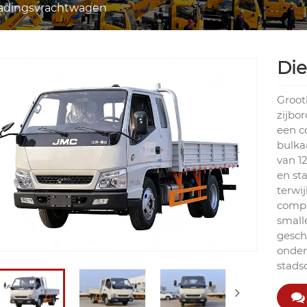
adingsvrachtwagen
Die
Groot
zijbo
een c
bulka
van 12
en sta
terwi
compa
small
gesch
onder
stadsd