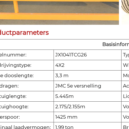
ductparameters
Basisinfor
elnummer:
JX1041TCG26
Ty
rijvingstype:
4X2
Wi
se dooslengte:
3,3 m
Mo
dragen:
JMC 5e versnelling
Ac
tuiglengte:
5.445m
Li
tuighoogte:
2.175/2.155m
Vo
erspoor:
1425 mm
Vo
naal laadvermogen:
1,99 ton
Br