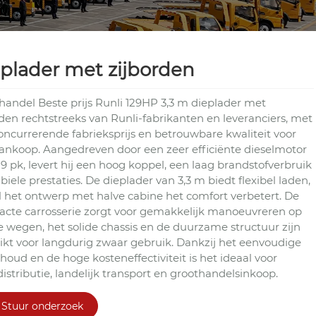
plader met zijborden
handel Beste prijs Runli 129HP 3,3 m dieplader met
rden rechtstreeks van Runli-fabrikanten en leveranciers, met
oncurrerende fabrieksprijs en betrouwbare kwaliteit voor
ankoop. Aangedreven door een zeer efficiënte dieselmotor
9 pk, levert hij een hoog koppel, een laag brandstofverbruik
biele prestaties. De dieplader van 3,3 m biedt flexibel laden,
jl het ontwerp met halve cabine het comfort verbetert. De
cte carrosserie zorgt voor gemakkelijk manoeuvreren op
e wegen, het solide chassis en de duurzame structuur zijn
ikt voor langdurig zwaar gebruik. Dankzij het eenvoudige
houd en de hoge kosteneffectiviteit is het ideaal voor
istributie, landelijk transport en groothandelsinkoop.
Stuur onderzoek