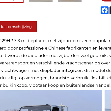
F
ductomschrijving
 129HP 3,3 m dieplader met zijborden is een populair 
erd door professionele Chinese fabrikanten en levera
teit wordt de dieplader met zijborden veel gebruikt vo
aretransport en verschillende vrachtscenario's over 
e vrachtwagen met dieplader integreert dit model d
druk ligt op vermogen, brandstofverbruik, flexibilit
or bulkinkoop, vlootaankoop en buitenlandse handel