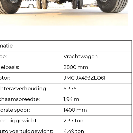
matie
pe:
Vrachtwagen
elbasis:
2800 mm
tor:
JMC JX493ZLQ6F
hterasverhouding:
5.375
chaamsbreedte:
1,94 m
orste spoor:
1400 mm
ertuiggewicht:
2,37 ton
uto voertuiggewicht:
4,49 ton