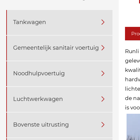
Tankwagen

Pro
Gemeentelijk sanitair voertuig

Runli
gelev
kwali
Noodhulpvoertuig

hardw
licht
de na
Luchtwerkwagen

is vo
Bovenste uitrusting
