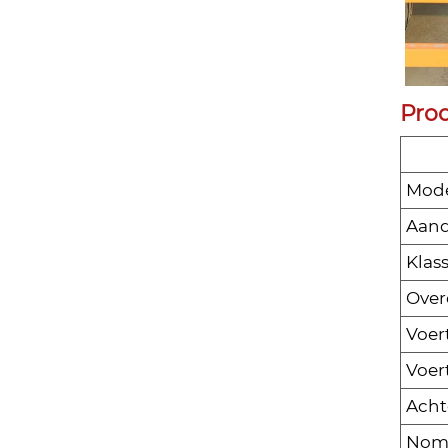
Pro
Mod
Aand
Klas
Over
Voer
Voer
Acht
Nomi