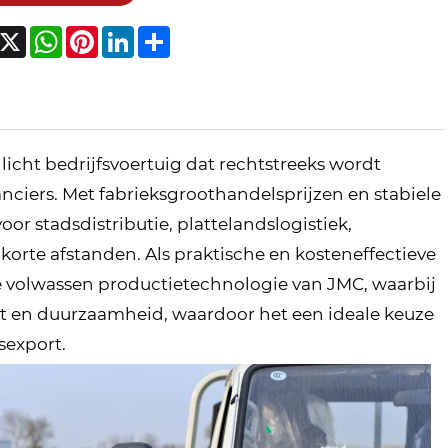
acebook
X
WhatsApp
Pinterest
LinkedIn
Share
licht bedrijfsvoertuig dat rechtstreeks wordt
nciers. Met fabrieksgroothandelsprijzen en stabiele
or stadsdistributie, plattelandslogistiek,
korte afstanden. Als praktische en kosteneffectieve
e volwassen productietechnologie van JMC, waarbij
eit en duurzaamheid, waardoor het een ideale keuze
sexport.