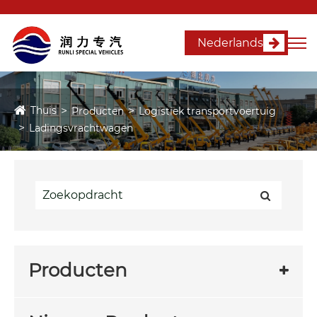
Nederlands
Thuis
Producten
Logistiek transportvoertuig
Ladingsvrachtwagen
Producten