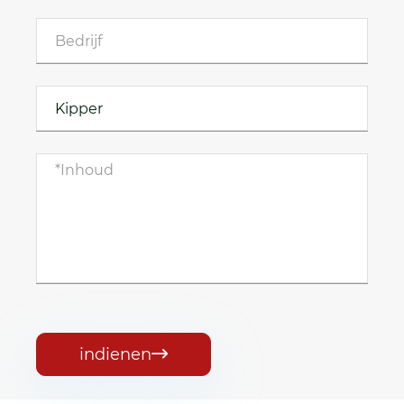
indienen
